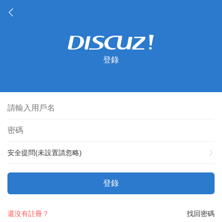
登錄
安全提問(未設置請忽略)
登錄
還沒有註冊？
找回密碼