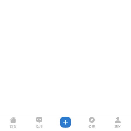
首頁
論壇
發現
我的