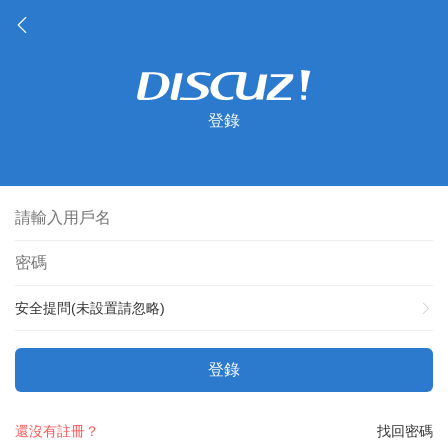
登錄
安全提問(未設置請忽略)
登錄
還沒有註冊？
找回密碼