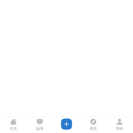
首頁
論壇
發現
我的