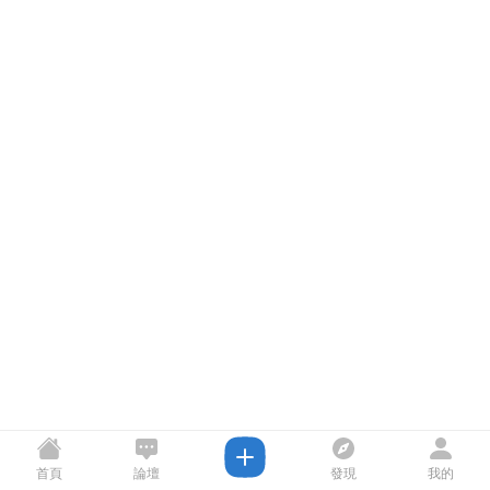
首頁
論壇
發現
我的