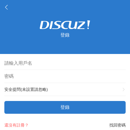
登錄
安全提問(未設置請忽略)
登錄
還沒有註冊？
找回密碼