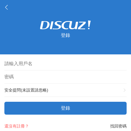
登錄
安全提問(未設置請忽略)
登錄
還沒有註冊？
找回密碼