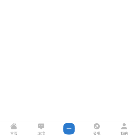
首頁
論壇
發現
我的