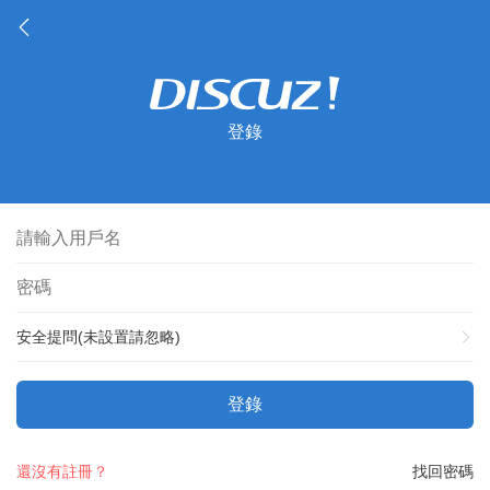
登錄
安全提問(未設置請忽略)
登錄
還沒有註冊？
找回密碼