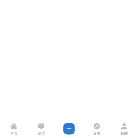
首頁
論壇
發現
我的