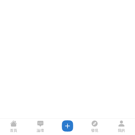
首頁
論壇
發現
我的