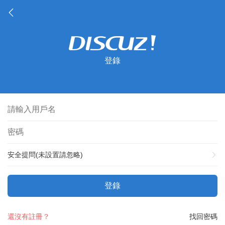
登錄
安全提問(未設置請忽略)
登錄
還沒有註冊？
找回密碼