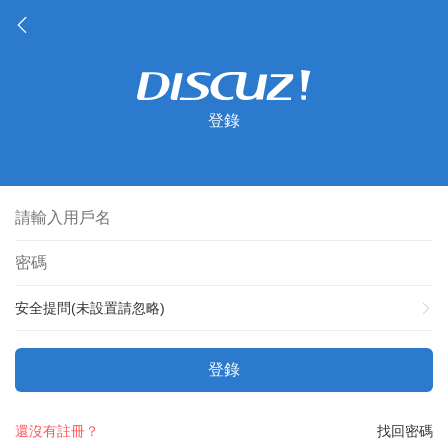
登錄
安全提問(未設置請忽略)
登錄
還沒有註冊？
找回密碼