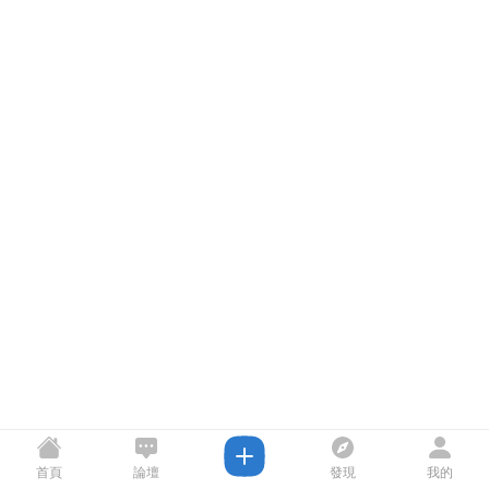
首頁
論壇
發現
我的