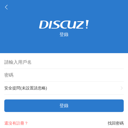
登錄
安全提問(未設置請忽略)
登錄
還沒有註冊？
找回密碼