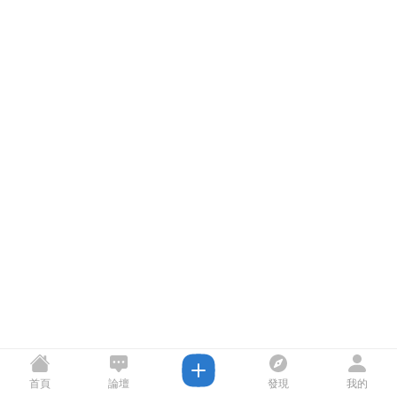
首頁
論壇
發現
我的