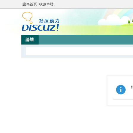
設為首頁
收藏本站
論壇