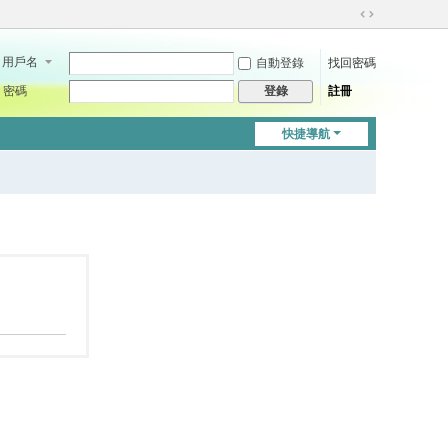
切
換
用戶名
自動登錄
找回密碼
到
寬
密碼
註冊
登錄
版
快捷導航