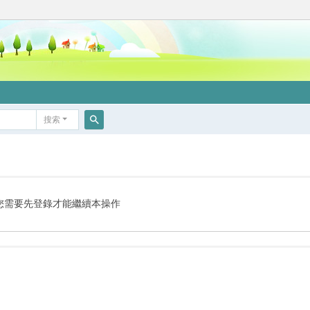
搜索
搜
索
您需要先登錄才能繼續本操作