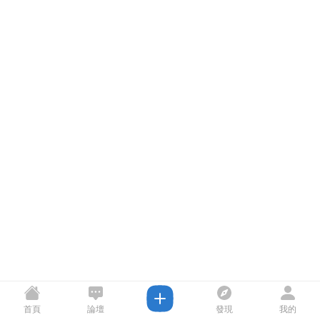
首頁
論壇
發現
我的