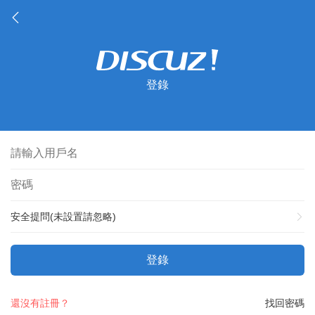
登錄
安全提問(未設置請忽略)
登錄
還沒有註冊？
找回密碼