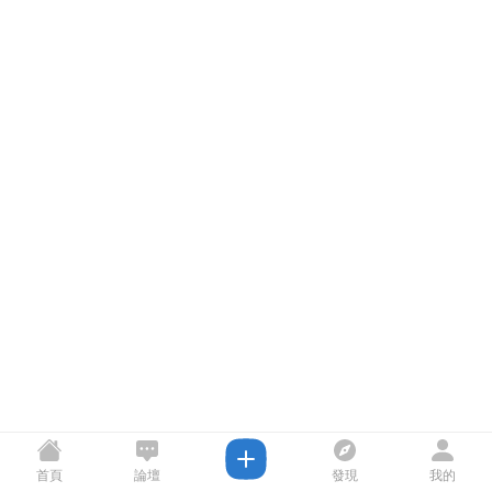
首頁
論壇
發現
我的