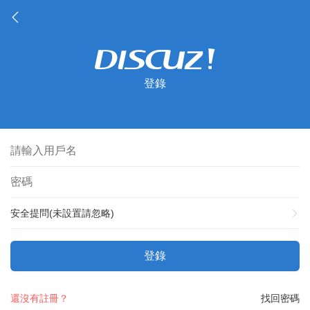
登錄
安全提問(未設置請忽略)
登錄
還沒有註冊？
找回密碼