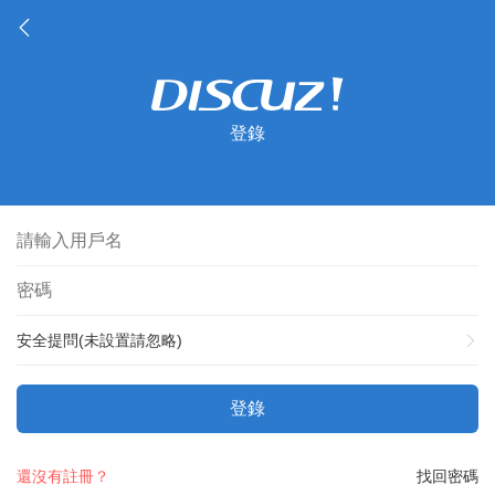
登錄
安全提問(未設置請忽略)
登錄
還沒有註冊？
找回密碼