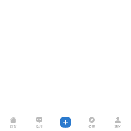
首頁
論壇
發現
我的