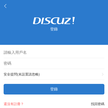
登錄
安全提問(未設置請忽略)
登錄
還沒有註冊？
找回密碼