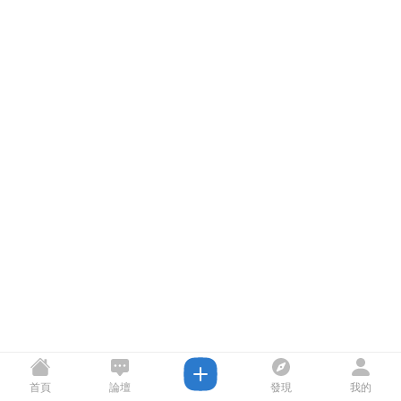
首頁
論壇
發現
我的