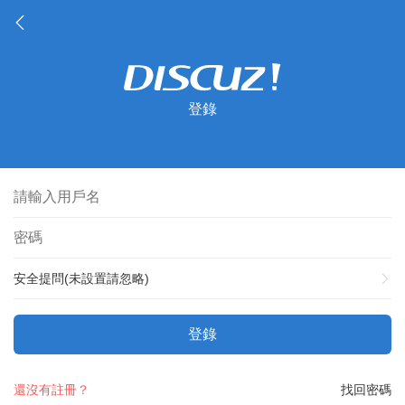
登錄
安全提問(未設置請忽略)
登錄
還沒有註冊？
找回密碼