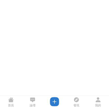
首頁
論壇
發現
我的