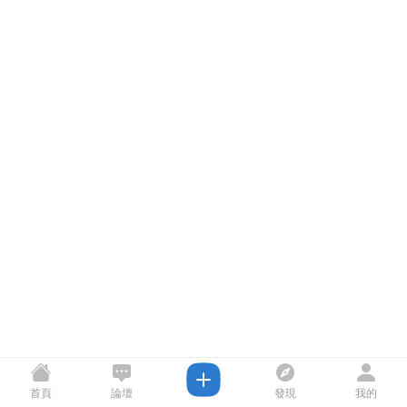
首頁
論壇
發現
我的