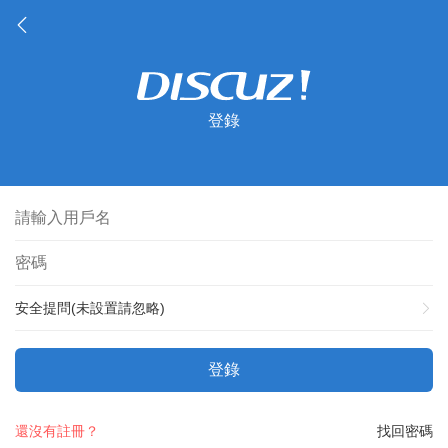
登錄
安全提問(未設置請忽略)
登錄
還沒有註冊？
找回密碼