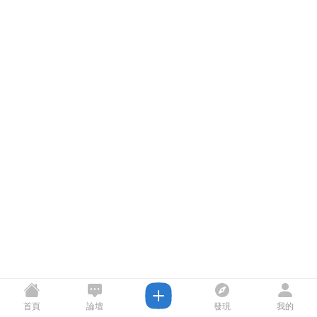
首頁
論壇
發現
我的