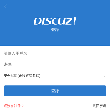
登錄
安全提問(未設置請忽略)
登錄
還沒有註冊？
找回密碼