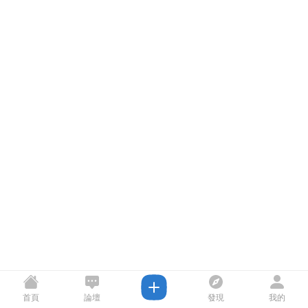
首頁
論壇
發現
我的