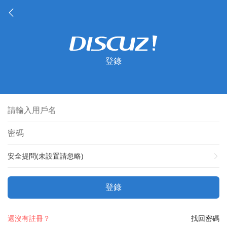
登錄
安全提問(未設置請忽略)
登錄
還沒有註冊？
找回密碼