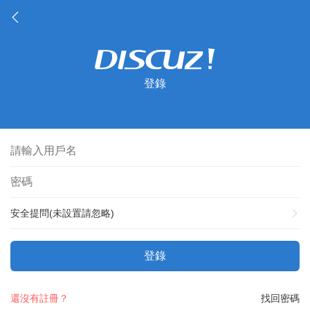
登錄
安全提問(未設置請忽略)
登錄
還沒有註冊？
找回密碼