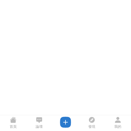
首頁
論壇
發現
我的