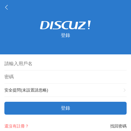
登錄
安全提問(未設置請忽略)
登錄
還沒有註冊？
找回密碼