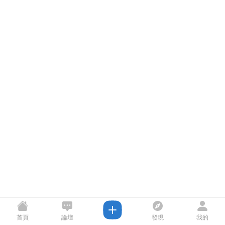
首頁
論壇
發現
我的