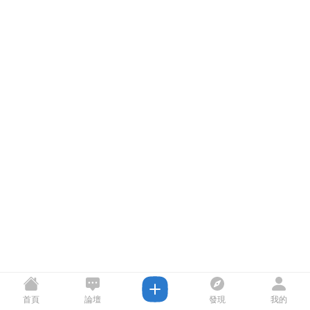
首頁
論壇
發現
我的