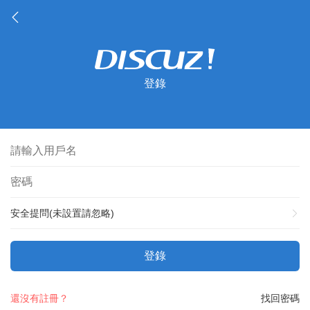
登錄
安全提問(未設置請忽略)
登錄
還沒有註冊？
找回密碼