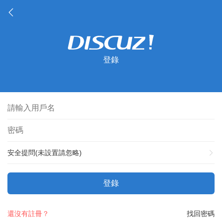
登錄
安全提問(未設置請忽略)
登錄
還沒有註冊？
找回密碼