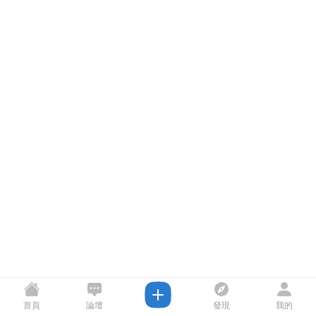
首頁
論壇
發現
我的