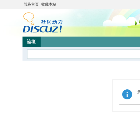
設為首頁
收藏本站
論壇