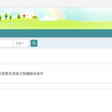
搜索
搜
索
您需要先登錄才能繼續本操作