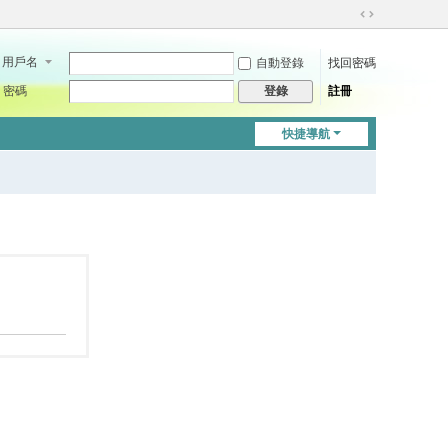
切
換
用戶名
自動登錄
找回密碼
到
寬
密碼
註冊
登錄
版
快捷導航