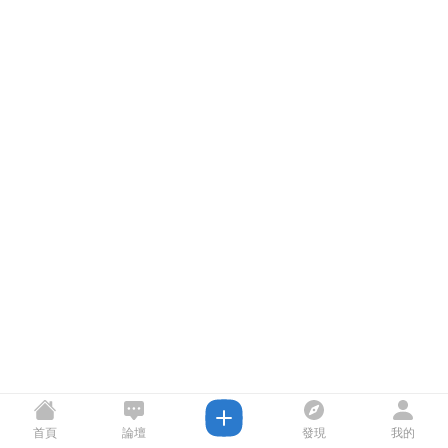
首頁
論壇
發現
我的