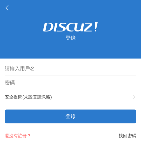
登錄
安全提問(未設置請忽略)
登錄
還沒有註冊？
找回密碼