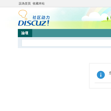
設為首頁
收藏本站
論壇