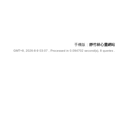
手機版
|
靜竹林心靈網站
GMT+8, 2026-8-9 03:07
, Processed in 0.094702 second(s), 8 queries .