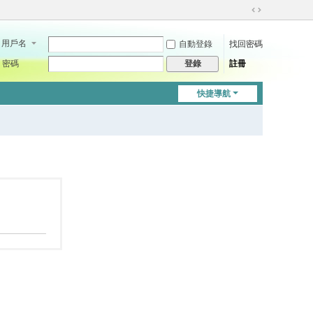
切
換
用戶名
自動登錄
找回密碼
到
寬
密碼
註冊
登錄
版
快捷導航