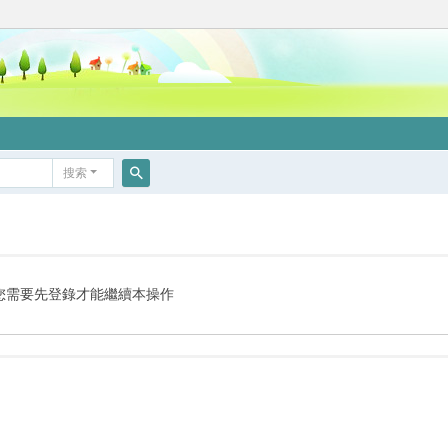
搜索
搜
索
您需要先登錄才能繼續本操作