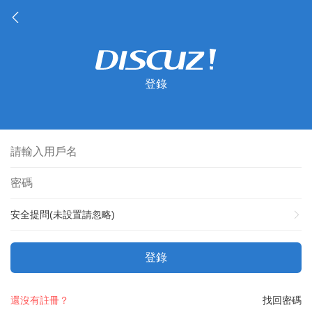
登錄
安全提問(未設置請忽略)
登錄
還沒有註冊？
找回密碼