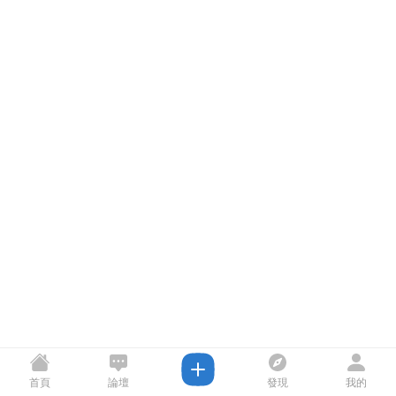
首頁
論壇
發現
我的