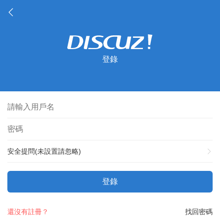
登錄
安全提問(未設置請忽略)
登錄
還沒有註冊？
找回密碼