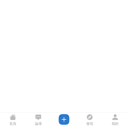
首頁
論壇
發現
我的