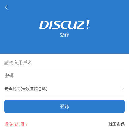
登錄
安全提問(未設置請忽略)
登錄
還沒有註冊？
找回密碼