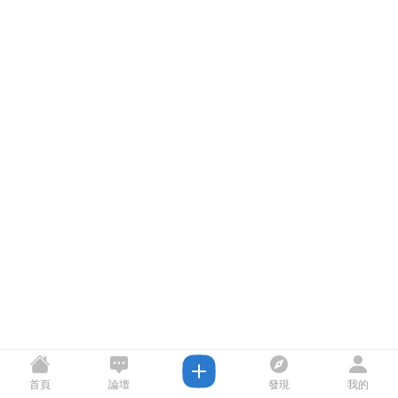
首頁
論壇
發現
我的