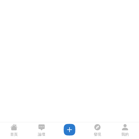
首頁
論壇
發現
我的