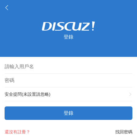
登錄
安全提問(未設置請忽略)
登錄
還沒有註冊？
找回密碼