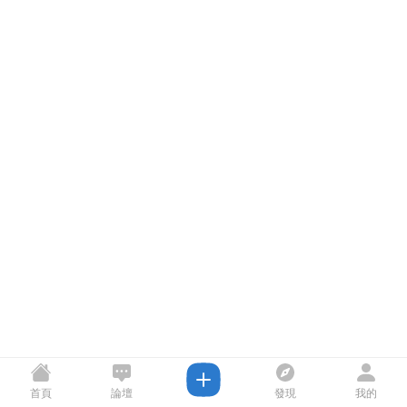
首頁
論壇
發現
我的