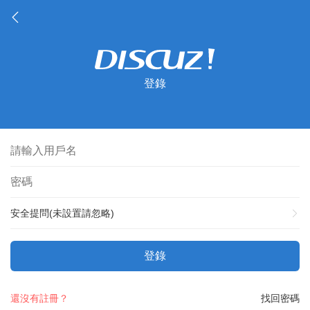
登錄
安全提問(未設置請忽略)
登錄
還沒有註冊？
找回密碼