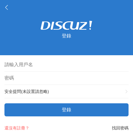
登錄
安全提問(未設置請忽略)
登錄
還沒有註冊？
找回密碼