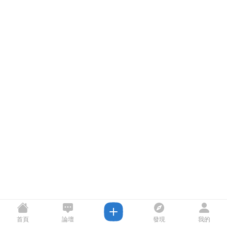
首頁
論壇
發現
我的