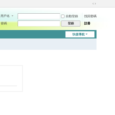
切
換
用戶名
自動登錄
找回密碼
到
寬
密碼
註冊
登錄
版
快捷導航