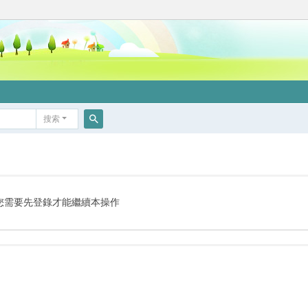
搜索
搜
索
您需要先登錄才能繼續本操作