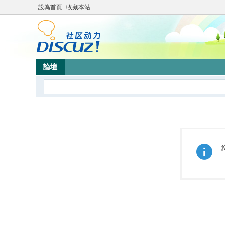
設為首頁
收藏本站
論壇