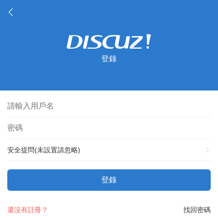
登錄
安全提問(未設置請忽略)
登錄
還沒有註冊？
找回密碼