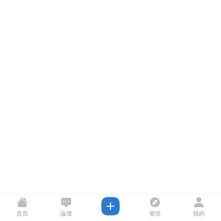
首頁
論壇
發現
我的