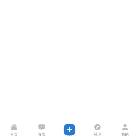
首頁
論壇
發現
我的