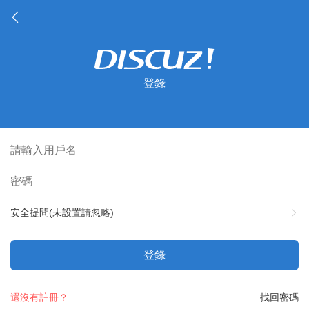
登錄
安全提問(未設置請忽略)
登錄
還沒有註冊？
找回密碼