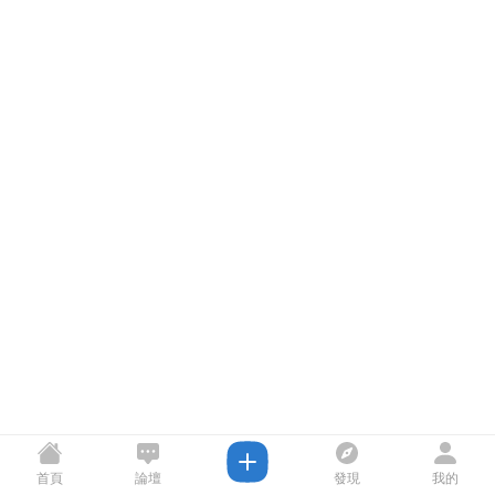
首頁
論壇
發現
我的