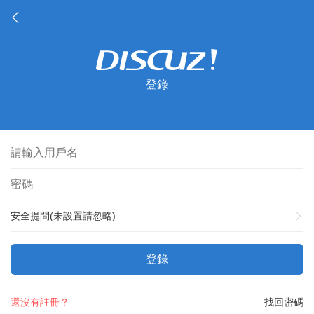
登錄
安全提問(未設置請忽略)
登錄
還沒有註冊？
找回密碼