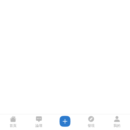
首頁
論壇
發現
我的