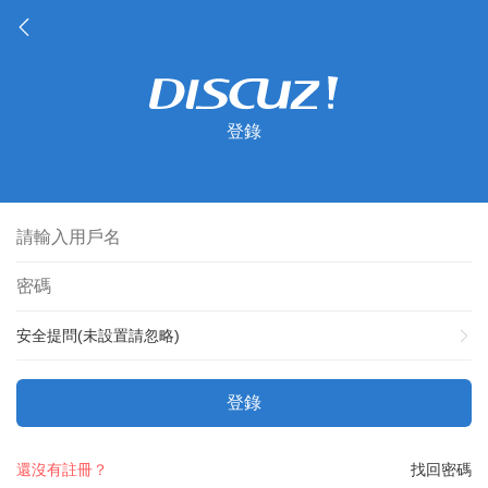
登錄
安全提問(未設置請忽略)
登錄
還沒有註冊？
找回密碼