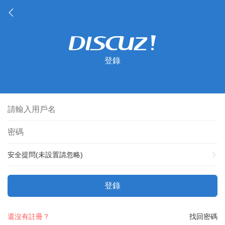
登錄
安全提問(未設置請忽略)
登錄
還沒有註冊？
找回密碼