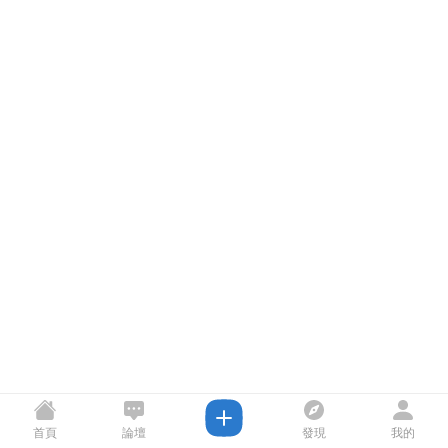
首頁
論壇
發現
我的