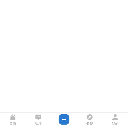
首頁
論壇
發現
我的