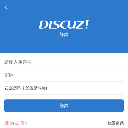
登錄
安全提問(未設置請忽略)
登錄
還沒有註冊？
找回密碼