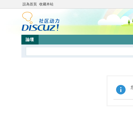
設為首頁
收藏本站
論壇