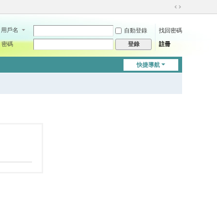
切
換
用戶名
自動登錄
找回密碼
到
寬
密碼
註冊
登錄
版
快捷導航