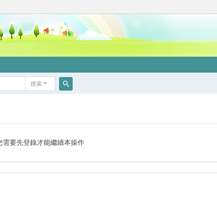
搜索
搜
索
您需要先登錄才能繼續本操作