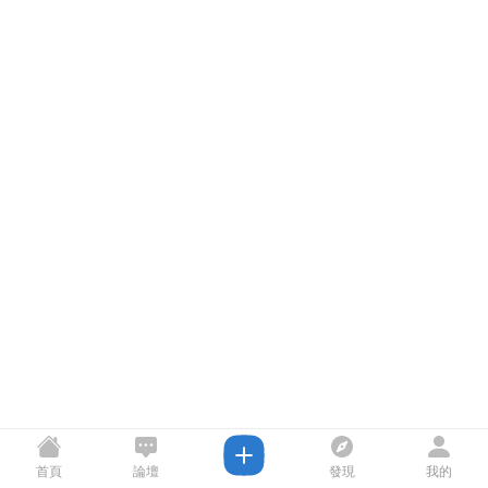
首頁
論壇
發現
我的