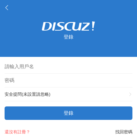
登錄
安全提問(未設置請忽略)
登錄
還沒有註冊？
找回密碼