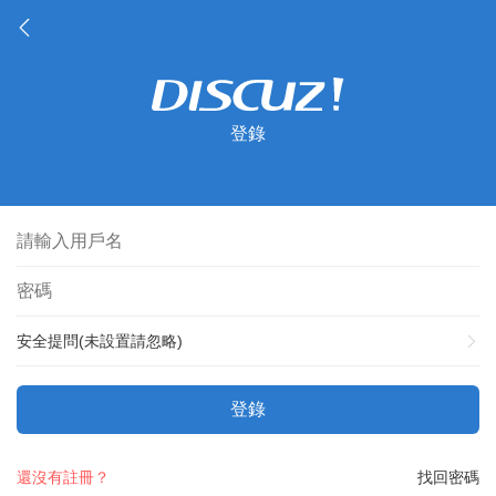
登錄
安全提問(未設置請忽略)
登錄
還沒有註冊？
找回密碼