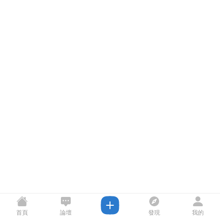
首頁
論壇
發現
我的