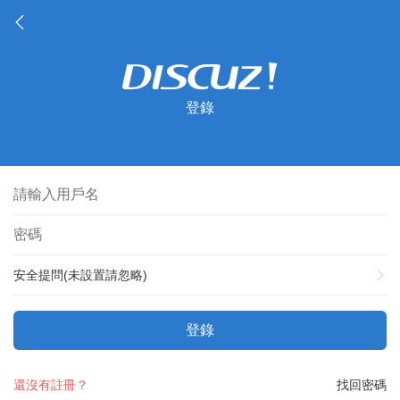
登錄
安全提問(未設置請忽略)
登錄
還沒有註冊？
找回密碼