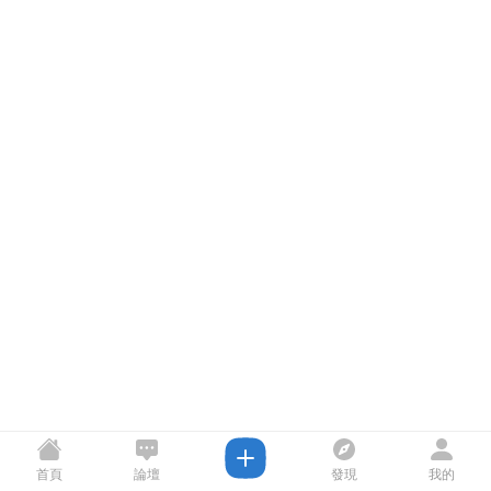
首頁
論壇
發現
我的