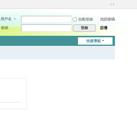
切
換
用戶名
自動登錄
找回密碼
到
寬
密碼
註冊
登錄
版
快捷導航