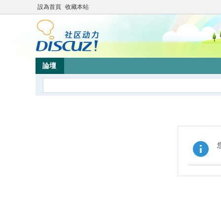
設為首頁
收藏本站
論壇