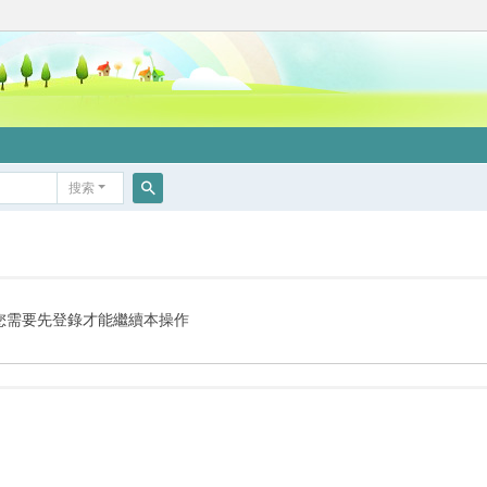
搜索
搜
索
您需要先登錄才能繼續本操作