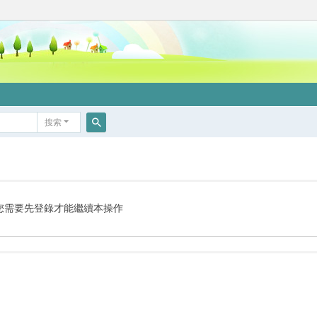
搜索
搜
索
您需要先登錄才能繼續本操作