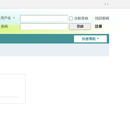
切
換
用戶名
自動登錄
找回密碼
到
寬
密碼
註冊
登錄
版
快捷導航