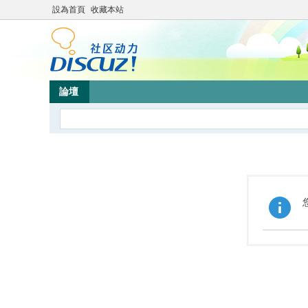
設為首頁
收藏本站
論壇