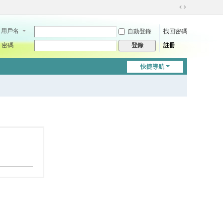
切
換
用戶名
自動登錄
找回密碼
到
寬
密碼
註冊
登錄
版
快捷導航