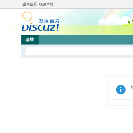
設為首頁
收藏本站
論壇