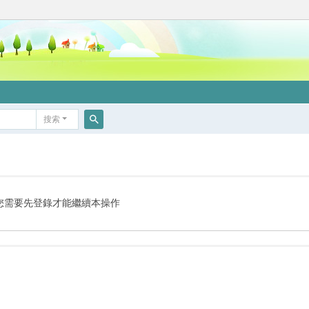
搜索
搜
索
您需要先登錄才能繼續本操作