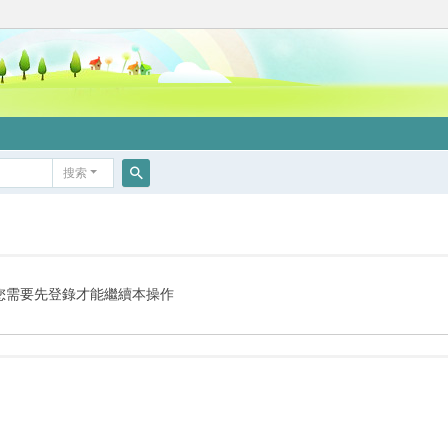
搜索
搜
索
您需要先登錄才能繼續本操作