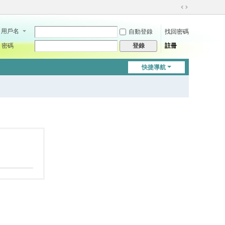
切
換
用戶名
自動登錄
找回密碼
到
寬
密碼
註冊
登錄
版
快捷導航