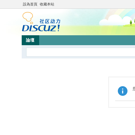
設為首頁
收藏本站
論壇