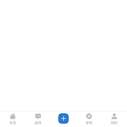
首頁
論壇
發現
我的