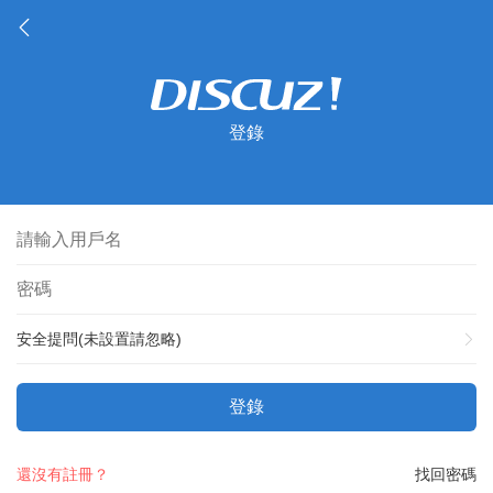
登錄
安全提問(未設置請忽略)
登錄
還沒有註冊？
找回密碼