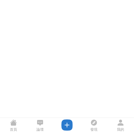
首頁
論壇
發現
我的