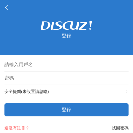
登錄
安全提問(未設置請忽略)
登錄
還沒有註冊？
找回密碼