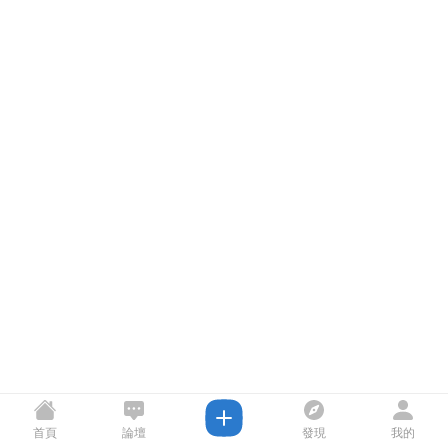
首頁
論壇
發現
我的