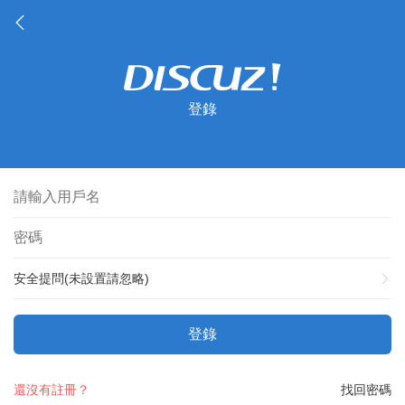
登錄
安全提問(未設置請忽略)
登錄
還沒有註冊？
找回密碼