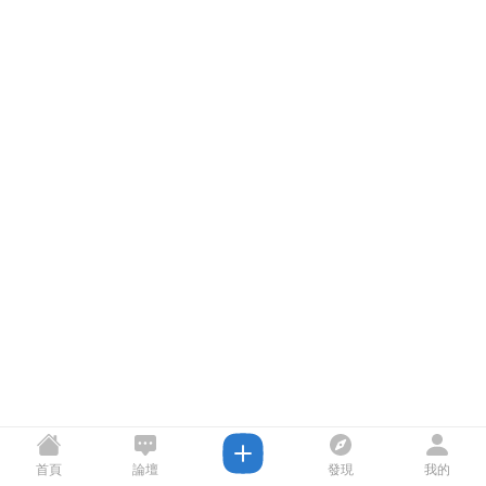
首頁
論壇
發現
我的