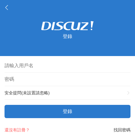
登錄
安全提問(未設置請忽略)
登錄
還沒有註冊？
找回密碼