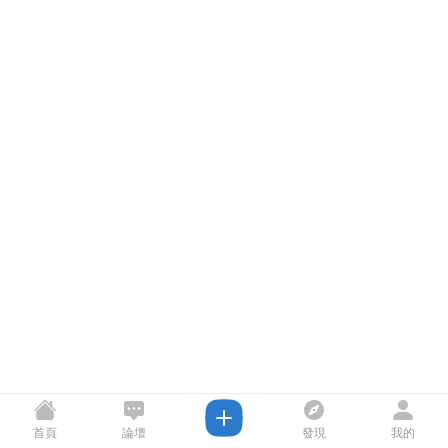
首頁
論壇
發現
我的