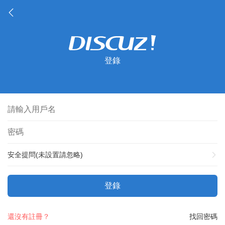
登錄
安全提問(未設置請忽略)
登錄
還沒有註冊？
找回密碼